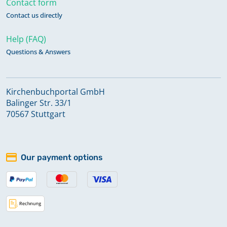
Contact form
Contact us directly
Standesamtliche Nachrichten 1925-
1927, Geburten, Trauungen,
Help (FAQ)
Beerdigungen 1925-1927
Questions & Answers
Keine verfügbaren Digitalisate
Kirchenbuchportal GmbH
Stuhlregister 1832
Balinger Str. 33/1
70567 Stuttgart
Taufen 1654-1655, 1682-1776,
Konfirmanden Statistik 1700-1768,
Our payment options
Konfirmanden mit Namen 1714-1776,
Trauungen 1700-1776, Beerdigungen
1700-1776
Taufen, Trauungen 1777-1814,