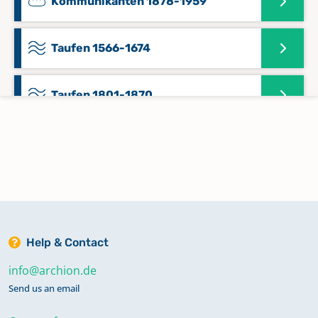
Kommunikanten 1878-1959
Taufen 1566-1674
Taufen 1801-1870
Taufen 1925-1995, Trauungen 1919-
1991, Beerdigungen 1919-1996
Trauungen 1674-1729, Taufen 1675-
1730, Beerdigungen 1675-1730
Help & Contact
info@archion.de
Trauungen 1871-1921, Taufen 1871-
1926, Beerdigungen 1871-1919
Send us an email