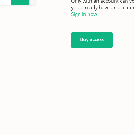
Only with an account can yo
you already have an account?
Sign in now
Buy access
62-
1653-
6-