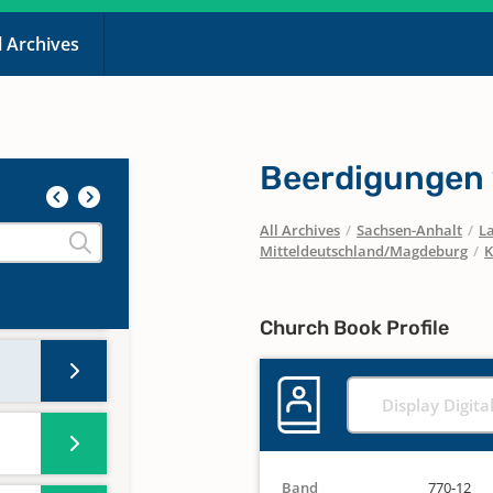
l Archives
is
Beerdigungen
All Archives
/
Sachsen-Anhalt
/
La
is
Mitteldeutschland/Magdeburg
/
K
Church Book Profile
Display Digita
Band
770-12