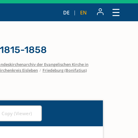
DE
EN
 1815-1858
ndeskirchenarchiv der Evangelischen Kirche in
irchenkreis Eisleben
/
Friedeburg (Bonifatius)
l Copy (Viewer)