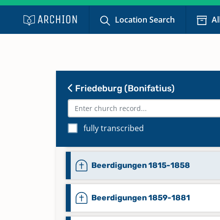
Location Search
Al
Alphabetisches Namenverzeichn
Beerdigungen 1882-1929
Friedeburg (Bonifatius)
Alphabetisches Namenverzeichn
Taufen 1885-1971
fully transcribed
Keine verfügbaren Digitalisate
Beerdigungen 1815-1858
Beerdigungen 1859-1881