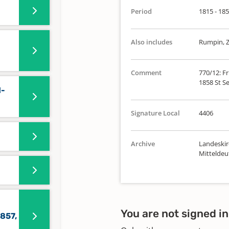
Period
1815 - 18
Also includes
Rumpin, Z
Comment
770/12: Fr
1858 St Se
1-
Signature Local
4406
Archive
Landeskir
Mittelde
You are not signed in
857,