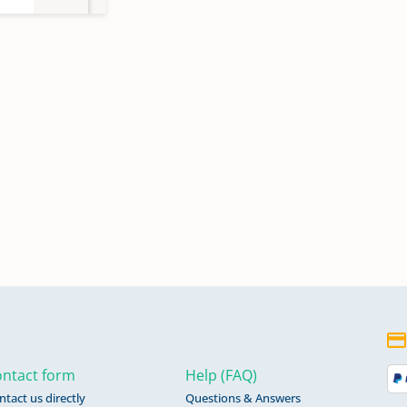
14
860
1-
ntact form
Help (FAQ)
ntact us directly
Questions & Answers