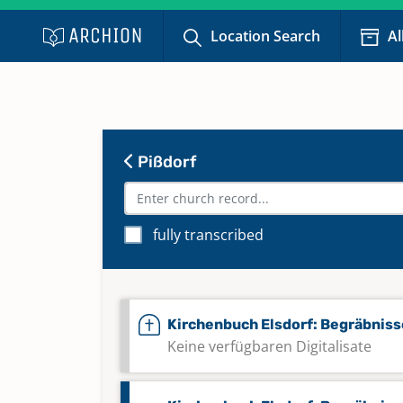
Location Search
Al
Pißdorf
fully transcribed
Kirchenbuch Elsdorf: Begräbniss
Keine verfügbaren Digitalisate