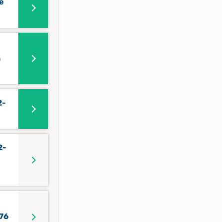
e
n
2-
2-
76