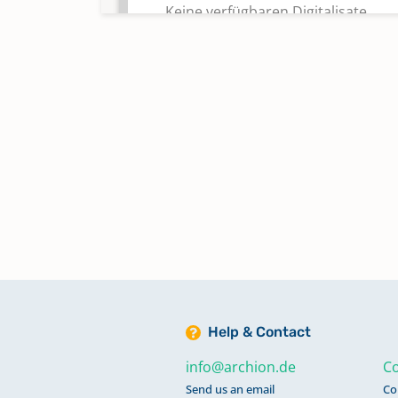
Keine verfügbaren Digitalisate
Kirchenbuch Elsdorf: Taufen,
Trauungen, Begräbnisse 1777-18
Kirchenbuch Elsdorf: Taufen,
Trauungen, Begräbnisse 1815-1
Kirchenbuch Elsdorf: Taufen: 186
1871
Kirchenbuch Elsdorf: Trauungen
1861-1871
Help & Contact
info@archion.de
Co
Send us an email
Co
Kirchenbuch Elsdorf: Trauungen