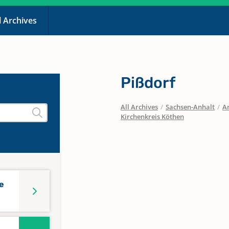
l Archives
Pißdorf
All Archives
/
Sachsen-Anhalt
/
Ar
Kirchenkreis Köthen
e