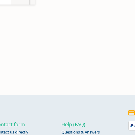
fen
,
fen
en,
895
en,
11
ntact form
Help (FAQ)
ntact us directly
Questions & Answers