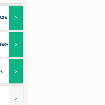
1836-
1860-
n,