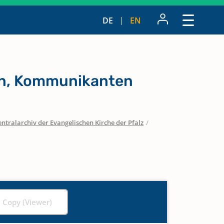
DE
EN
en, Kommunikanten
entralarchiv der Evangelischen Kirche der Pfalz
/
l Copy (Viewer)