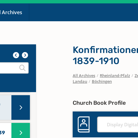
l Archives
975
Konfirmation
1839-1910
All Archives
/
Rheinland-Pfalz
/
Z
Landau
/
Böchingen
Church Book Profile
n
Display Digita
39