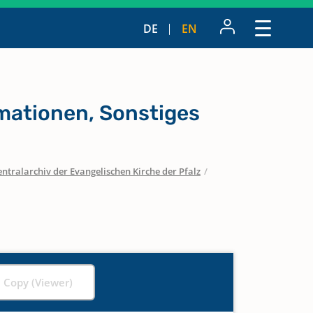
DE
EN
mationen, Sonstiges
entralarchiv der Evangelischen Kirche der Pfalz
/
l Copy (Viewer)