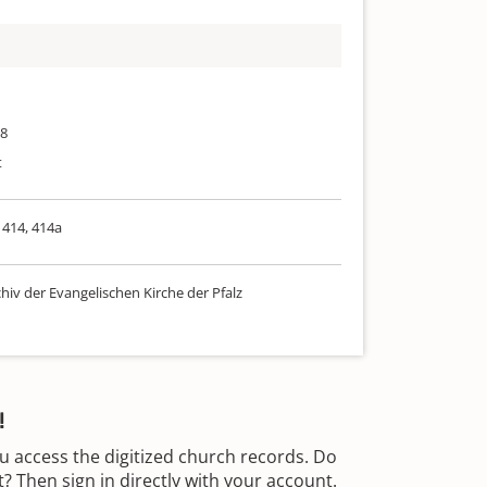
98
t
 414, 414a
hiv der Evangelischen Kirche der Pfalz
!
u access the digitized church records. Do
 Then sign in directly with your account.