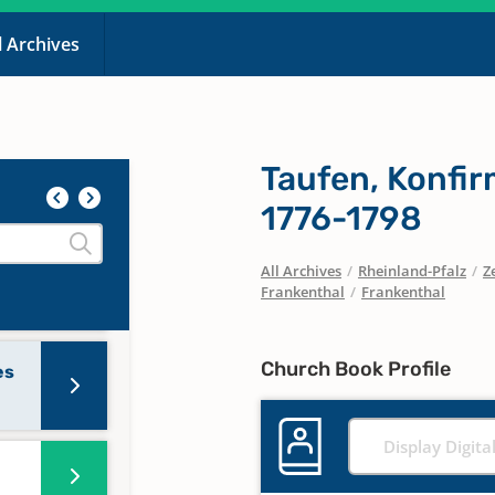
l Archives
53
Taufen, Konfir
49
1776-1798
All Archives
/
Rheinland-Pfalz
/
Z
Frankenthal
/
Frankenthal
Church Book Profile
es
Display Digita