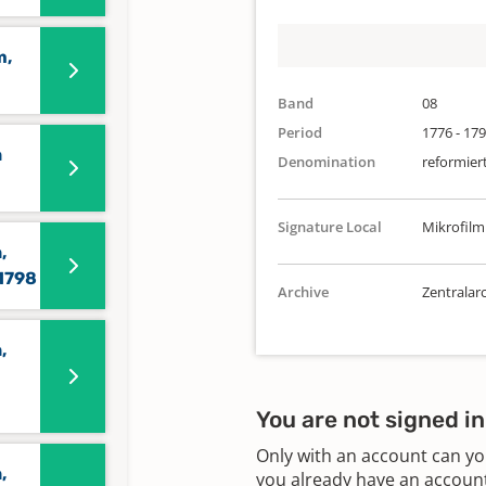
m,
Band
08
Period
1776 - 17
n
Denomination
reformier
Signature Local
Mikrofilm
,
-1798
Archive
Zentralarc
,
-
You are not signed in
Only with an account can yo
,
you already have an account?