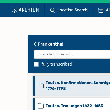
Location Search
Al
Taufen 27. März 1949-24. Juli 19
Keine verfügbaren Digitalisate
Taufen 30. Apr. 1944-27. März 19
Keine verfügbaren Digitalisate
Frankenthal
Taufen 8. Juli 1973-26. Apr. 1980
fully transcribed
Keine verfügbaren Digitalisate
Taufen, Konfirmationen, Sonstig
1776-1798
Taufen, Trauungen 1622-1653