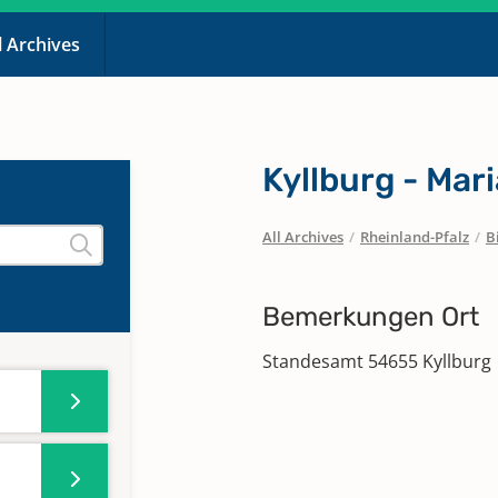
l Archives
Kyllburg - Mar
All Archives
/
Rheinland-Pfalz
/
B
Bemerkungen Ort
Standesamt 54655 Kyllburg