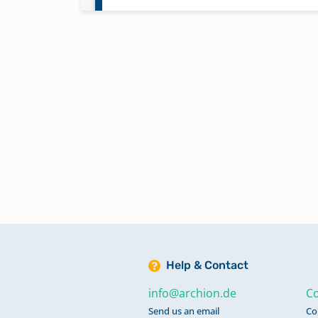
Kirchenbuch Kb 8 1779-1789
Kirchenbuch Kb 9 1780-1780
Help & Contact
info@archion.de
Co
Send us an email
Co