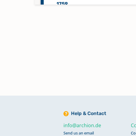
1759
Taufen 1761-1809, 1825-1845
Firmungen 1834-1851 Heiraten
1806-1809, 1826-1845 Sterbefäl
1805-1809, 1828-1845
Taufen 1815-1819 Sterbefälle 18
1819 Heiraten 1818-1826
Taufen 1819-1825
Taufen 1846-1891 Firmungen 18
Help & Contact
1890 Heiraten 1846-1875 Sterbe
info@archion.de
Co
1846-1881
Send us an email
Co