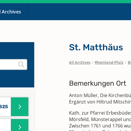
l Archives
St. Matthäus
All Archives
/
Rheinland-Pfalz
/
B
Bemerkungen Ort
Anton Müller, Die Kirchenb
Ergänzt von Hiltrud Mitschi
1825
Kath. zur Pfarrei Erbesbüdes
Mörsfeld, Münsterappel und
Zwischen 1761 und 1766 wur