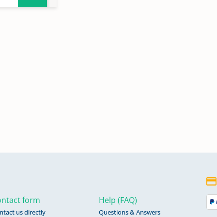
le
15-
55-
fälle
ntact form
Help (FAQ)
ntact us directly
Questions & Answers