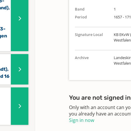
8-
and),
Band
1
Period
1657 - 17
83-
Signature Local
KB EKvW (
ngen
Westfalen
Archive
Landeskir
Westfalen
dt),
d 16
You are not signed in
Only with an account can yo
you already have an account?
Sign in now