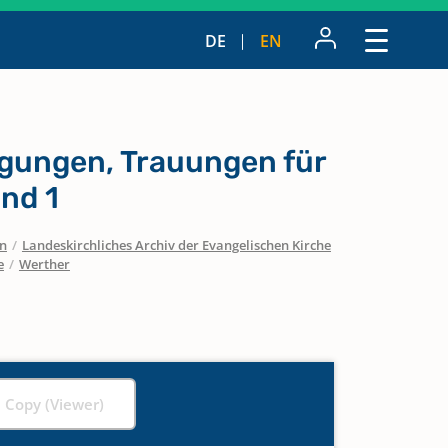
DE
EN
igungen, Trauungen für
and 1
en
/
Landeskirchliches Archiv der Evangelischen Kirche
e
/
Werther
l Copy (Viewer)