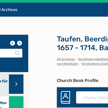
l Archives
Taufen, Beerd
1657 - 1714, B
All Archives
/
Nordrhein-Westfal
von Westfalen
/
Kirchenkreis Hall
Church Book Profile
 für
Display Digita
ufen