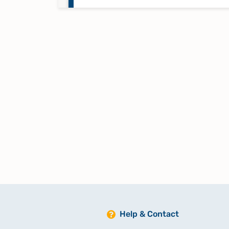
Trauungen für 1820 - 1867
Trauungen für 1867 - 1897, Band 
Trauungen für 1898 - 1921, Band 
Trauungen für 1921 - 1934, Band 
Trauungen für 1934 - 1946
Help & Contact