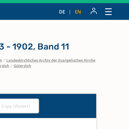
DE
EN
3 - 1902, Band 11
en
/
Landeskirchliches Archiv der Evangelischen Kirche
rsloh
/
Gütersloh
l Copy (Viewer)