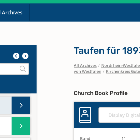
l Archives
Taufen für 189
All Archives
/
Nordrhein-Westfal
von Westfalen
/
Kirchenkreis Güte
Church Book Profile
Display Digita
Band
11