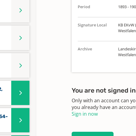
Period
1893 - 19
Signature Local
KB EKvW (
Westfalen
Archive
Landeskir
Westfalen
,
You are not signed in
Only with an account can yo
you already have an account?
Sign in now
754-