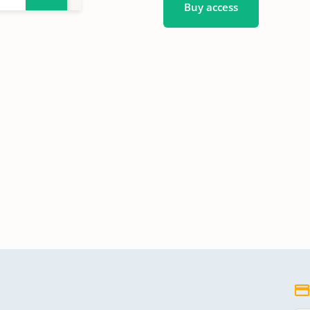
Buy access
14
15
16