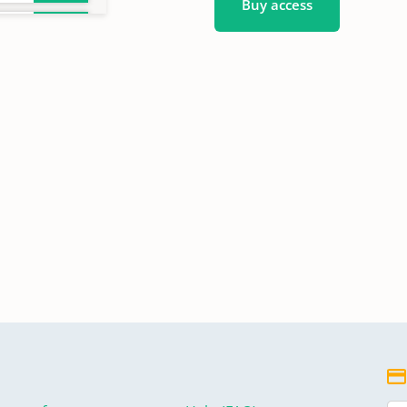
Buy access
gen
0,