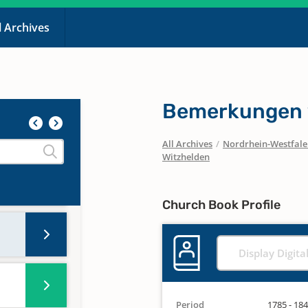
l Archives
Bemerkungen 
All Archives
/
Nordrhein-Westfal
Witzhelden
Church Book Profile
Display Digita
Period
1785 - 18