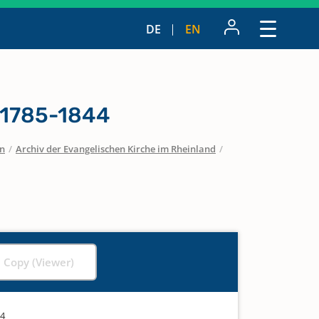
DE
EN
1785-1844
en
/
Archiv der Evangelischen Kirche im Rheinland
/
l Copy (Viewer)
44