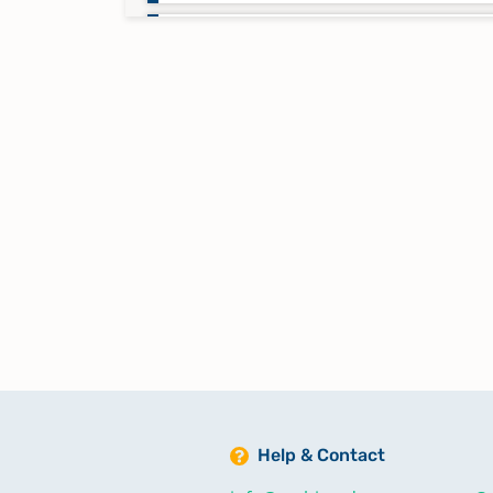
Konfirmationen 1870-1886
Konfirmationen 1887-1932
Sterbefälle 1853-1877
Sterbefälle 1878-1911
Taufen 1737-1771, Eheschließun
1738-1772, Sterbefälle 1738-177
Konfirmationen 1738-1787
Help & Contact
Taufen 1861-1879