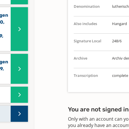
Denomination
lutherisch
ngen
0,
Also includes
Hangard
9,
Signature Local
248/6
Archive
Archiv de
ngen
9,
Transcription
complete
You are not signed in
Only with an account can yo
you already have an account?