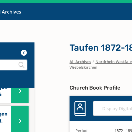
l Archives
Taufen 1872-1
All Archives
/
Nordrhein-Westfal
Wiebelskirchen
gen
Church Book Profile
5
Display Digita
gen
8,
Period
1872 - 18