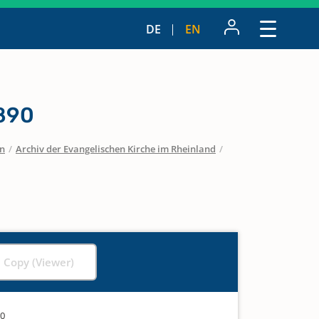
DE
EN
890
en
/
Archiv der Evangelischen Kirche im Rheinland
/
l Copy (Viewer)
90