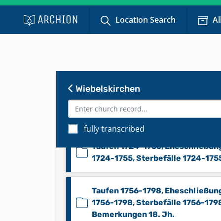
Location Search
Al
Eheschließungen 1840-1896
Wiebelskirchen
Sterbefälle 1840-1894
fully transcribed
Taufen 1724-1755, Eheschließun
1724-1755, Sterbefälle 1724-175
Taufen 1756-1798, Eheschließun
1756-1798, Sterbefälle 1756-179
Bemerkungen 18. Jh.