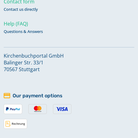
Contact form
Taufen 1717-1771, Eheschließungen
1718-1769, Sterbefälle 1718-1771
Contact us directly
Keine verfügbaren Digitalisate
Help (FAQ)
Questions & Answers
Taufen 1718-1771, Eheschließungen
1717-1768, Sterbefälle 1718-1771,
Konfirmationen 1718-1749
Kirchenbuchportal GmbH
Keine verfügbaren Digitalisate
Balinger Str. 33/1
70567 Stuttgart
Taufen 1771-1837, Eheschließungen
1771-1837, Sterbefälle 1771-1837,
Konfirmationen 1771-1855
Our payment options
Keine verfügbaren Digitalisate
Taufen 1838-1907, Eheschließungen
1839-1920
Keine verfügbaren Digitalisate