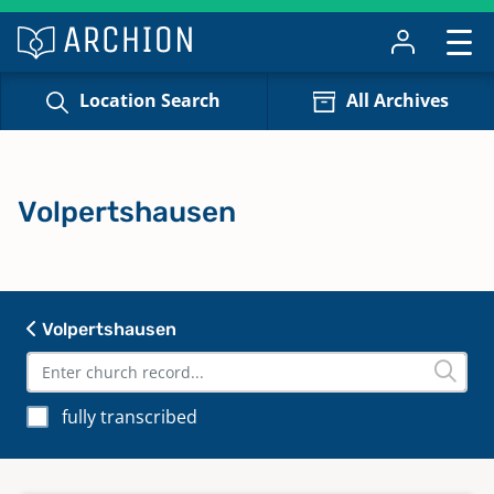
Location Search
All Archives
Volpertshausen
Volpertshausen
fully transcribed