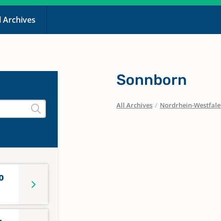
l Archives
Sonnborn
All Archives
/
Nordrhein-Westfal
0