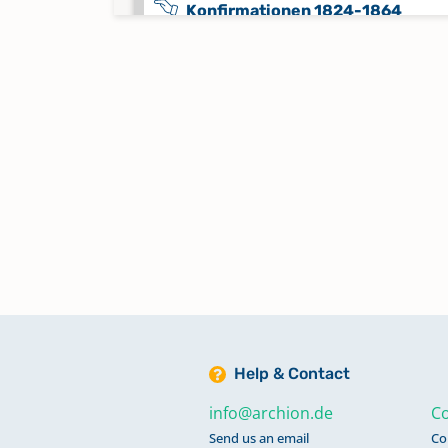
Konfirmationen 1824-1864
Keine verfügbaren Digitalisate
Konfirmationen 1865-1912
Keine verfügbaren Digitalisate
Konfirmationen 1913-1926
Keine verfügbaren Digitalisate
Sterbefälle 1882-1970
Keine verfügbaren Digitalisate
Help & Contact
Sterbefälle 1884-1904
Keine verfügbaren Digitalisate
info@archion.de
Co
Send us an email
Co