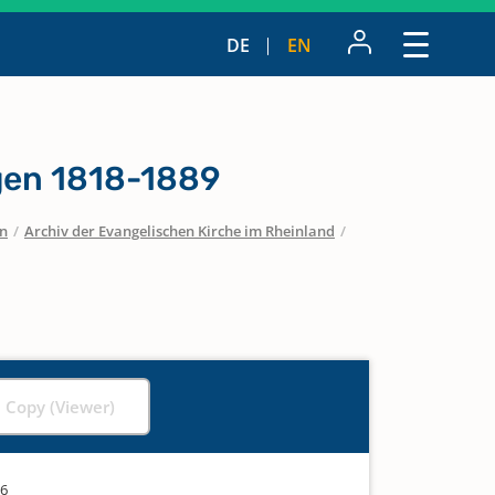
DE
EN
gen 1818-1889
en
/
Archiv der Evangelischen Kirche im Rheinland
/
l Copy (Viewer)
96