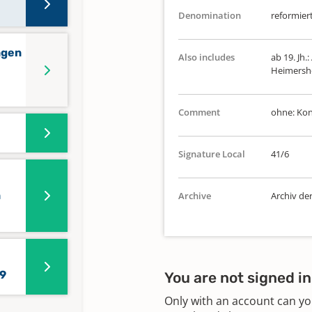
Denomination
reformier
ngen
Also includes
ab 19. Jh.
Heimershei
Comment
ohne: Kon
Signature Local
41/6
n
Archive
Archiv de
9
You are not signed in
Only with an account can yo