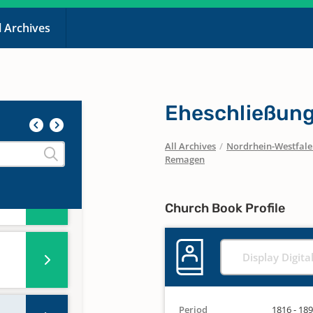
l Archives
Eheschließun
All Archives
/
Nordrhein-Westfal
Remagen
Church Book Profile
Display Digita
Period
1816 - 18