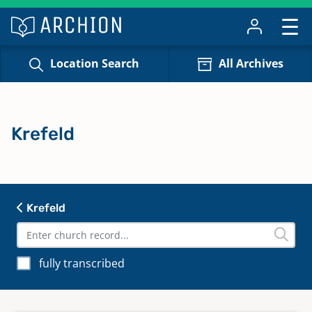
Location Search
All Archives
Krefeld
Krefeld
fully transcribed