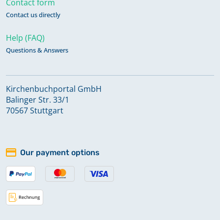
Contact form
Abendmahlsteilnahme 1789-1821
Contact us directly
Help (FAQ)
Konfirmationen 1764-1840
Questions & Answers
Konfirmationen 1840-1875
Kirchenbuchportal GmbH
Balinger Str. 33/1
Konfirmationen 1851-1867
70567 Stuttgart
Konfirmationen 1864-1887
Our payment options
Konfirmationen 1867-1896
Konfirmationen 1880-1892