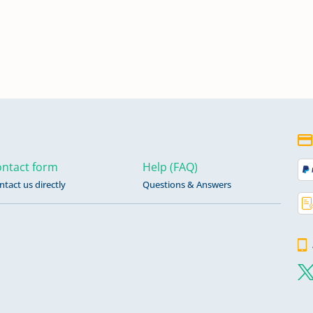
ngen
7,
ngen
05,
ntact form
Help (FAQ)
ntact us directly
Questions & Answers