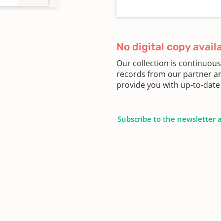
ngen
3,
No digital copy avail
Our collection is continuou
records from our partner ar
ngen
provide you with up-to-date 
9,
Subscribe to the newsletter 
ngen
39,
ngen
49,