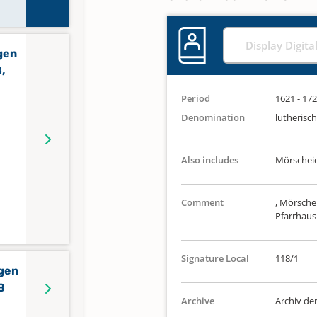
Display Digita
gen
,
Period
1621 - 17
Denomination
lutherisch
Also includes
Mörschei
Comment
, Mörsche
Pfarrhau
Signature Local
118/1
gen
8
Archive
Archiv de