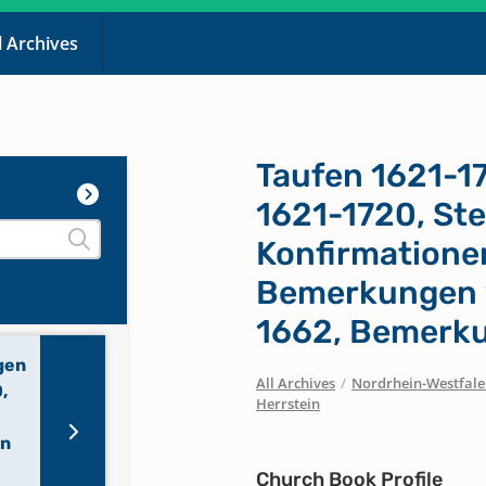
l Archives
Taufen 1621-1
1621-1720, Ste
Konfirmatione
Bemerkungen 
1662, Bemerk
gen
All Archives
/
Nordrhein-Westfal
,
Herrstein
en
Church Book Profile