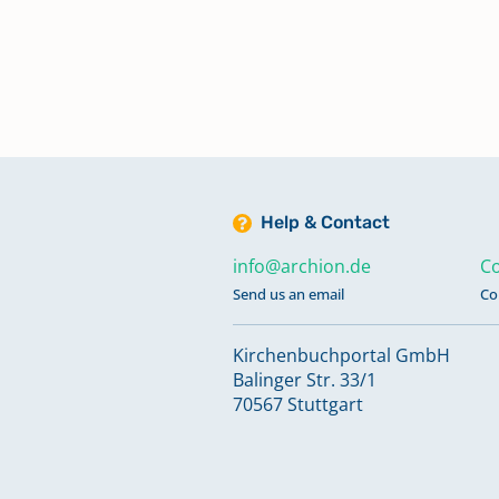
Taufen 1850-1857, Eheschließu
1850-1857, Sterbefälle 1850-185
Konfirmationen 1850-1857
Taufen 1858-1905, Eheschließu
1858-1905, Sterbefälle 1858-19
Help & Contact
Konfirmationen 1858-1905
info@archion.de
Co
Send us an email
Co
Kirchenbuchportal GmbH
Balinger Str. 33/1
70567 Stuttgart