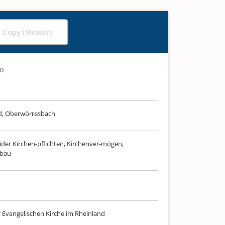
l Copy (Viewer)
20
d, Oberwörresbach
ider Kirchen-pflichten, Kirchenver-mögen,
sbau
r Evangelischen Kirche im Rheinland