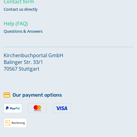
Contact form
Contact us directly
Taufen 1690-1806, Eheschließungen
1720-1804, Sterbefälle 1720-1806
Help (FAQ)
Keine verfügbaren Digitalisate
Questions & Answers
Taufen 1766-1818
Kirchenbuchportal GmbH
Keine verfügbaren Digitalisate
Balinger Str. 33/1
70567 Stuttgart
Taufen 1801-1839, Eheschließungen
1801-1839, Sterbefälle 1801-1839
Keine verfügbaren Digitalisate
Our payment options