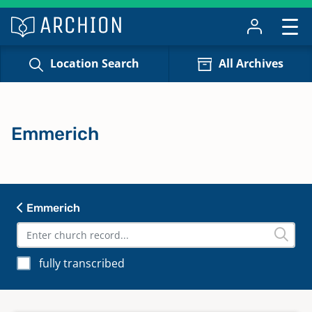
Location Search
All Archives
Emmerich
Emmerich
fully transcribed