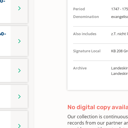
60-
Period
1747 - 17
Denomination
evangelis
60-
Also includes
z.T. nicht 
Signature Local
KB 208 Gr
Archive
Landeskir
Landeskir
No digital copy avail
Our collection is continuou
records from our partner ar