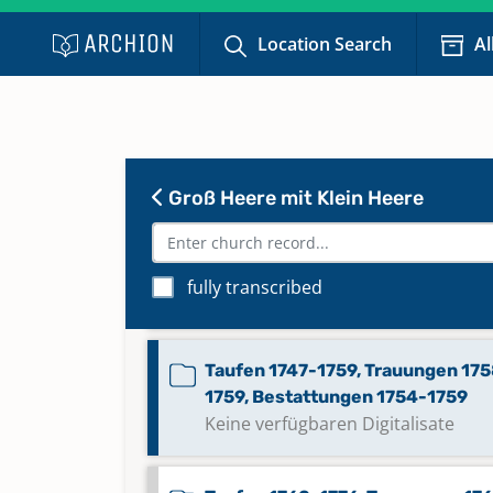
Location Search
Al
Namensregister Trauungen N-Z
1853-1894
Namensregister zu Konfirmatio
1876-1918
Groß Heere mit Klein Heere
Taufen 1732-1747, Trauungen 17
1758, Bestattungen 1732-1754
fully transcribed
Keine verfügbaren Digitalisate
Taufen 1747-1759, Trauungen 17
1759, Bestattungen 1754-1759
Keine verfügbaren Digitalisate