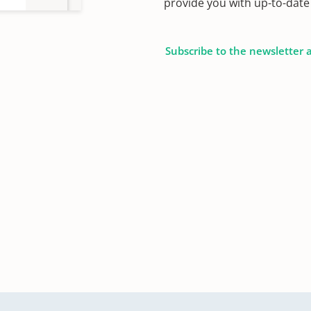
provide you with up-to-date 
Subscribe to the newsletter 
03-
nen
1834
52,
ter