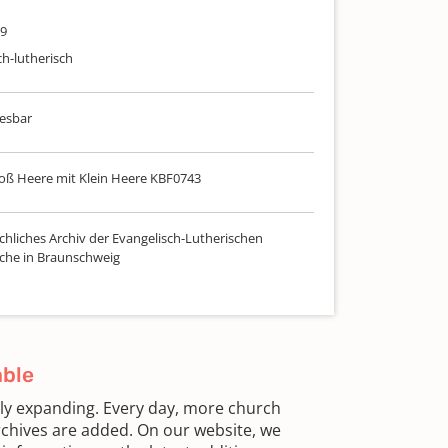
59
ch-lutherisch
lesbar
oß Heere mit Klein Heere KBF0743
chliches Archiv der Evangelisch-Lutherischen
che in Braunschweig
able
sly expanding. Every day, more church
chives are added. On our website, we