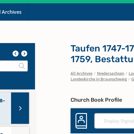
l Archives
nen
Taufen 1747-1
1759, Bestatt
32-
All Archives
/
Niedersachsen
/
La
Landeskirche in Braunschweig
/
G
Church Book Profile
58-
Display Digita