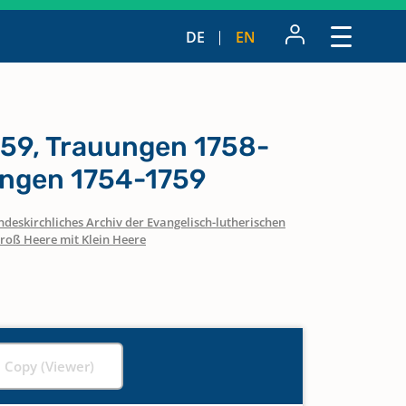
DE
EN
759, Trauungen 1758-
ungen 1754-1759
ndeskirchliches Archiv der Evangelisch-lutherischen
roß Heere mit Klein Heere
l Copy (Viewer)