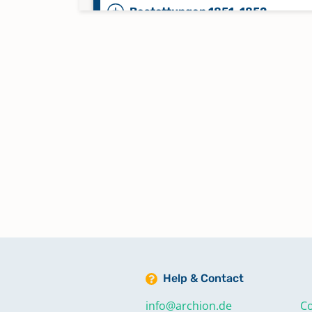
Bestattungen 1851-1852
Bestattungen 1853-1857
Bestattungen 1858-1862
Bestattungen 1862-1866
Bestattungen 1866-1870
Bestattungen 1870, Namensregi
Bestattungen A-Z 1853-1870
Help & Contact
Bestattungen 1871-1875
info@archion.de
Co