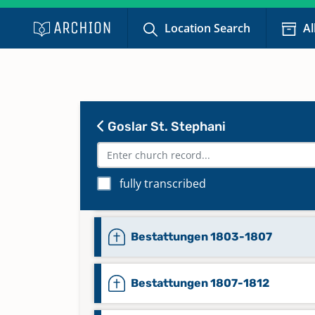
Bestattungen 1755-1766
Location Search
Al
Bestattungen 1766-1780
Bestattungen 1780-1797
Goslar St. Stephani
Bestattungen 1797 -1802,
Namensregister Bestattungen A-
fully transcribed
S-W 1729-1800
Bestattungen 1803-1807
Bestattungen 1807-1812