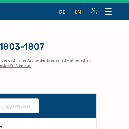
DE
EN
 1803-1807
ndeskirchliches Archiv der Evangelisch-lutherischen
oslar St. Stephani
l Copy (Viewer)
07