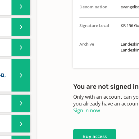
Denomination
evangelis
Signature Local
KB 156 Go
Archive
Landeskir
Landeskir
-D,
You are not signed in
Only with an account can yo
you already have an account?
Sign in now
Buy access