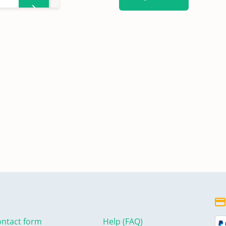
ster
ntact form
Help (FAQ)