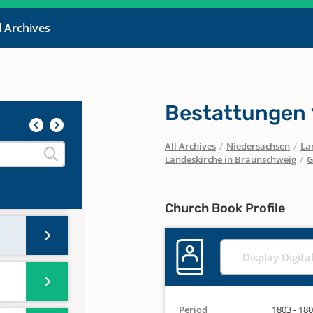
l Archives
Bestattungen
All Archives
/
Niedersachsen
/
La
Landeskirche in Braunschweig
/
G
N, P,
Church Book Profile
Display Digita
Period
1803 - 18