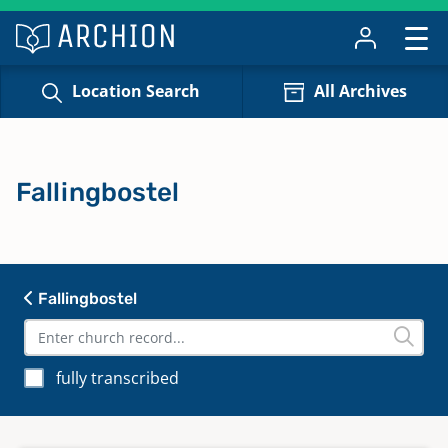
Location Search
All Archives
Fallingbostel
Fallingbostel
fully transcribed