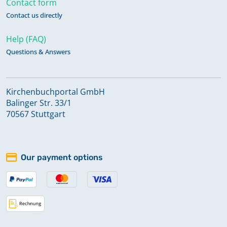
Namensregister 1842-1852
Contact form
Contact us directly
Namensregister Beerdigungen
Help (FAQ)
1853-1874
Questions & Answers
Namensregister Beerdigungen 1874-
Kirchenbuchportal GmbH
1908
Balinger Str. 33/1
70567 Stuttgart
Namensregister Taufen 1853-1871
Our payment options
Namensregister Taufen 1872-1895
Namensregister Trauungen 1853-
1900