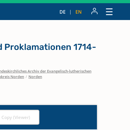
DE
EN
 Proklamationen 1714-
ndeskirchliches Archiv der Evangelisch-lutherischen
nkreis Norden
/
Norden
l Copy (Viewer)