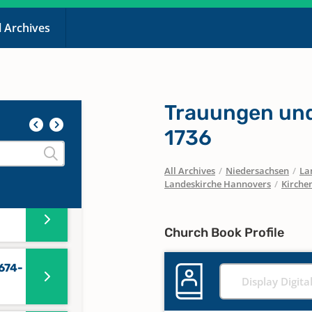
l Archives
Trauungen und
1736
All Archives
/
Niedersachsen
/
La
Landeskirche Hannovers
/
Kirche
Church Book Profile
674-
Display Digita