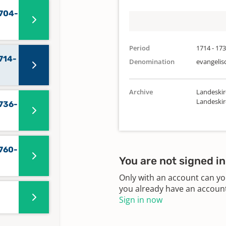
1704-
Period
1714 - 17
714-
Denomination
evangelis
Archive
Landeskir
Landeski
1736-
1760-
You are not signed in
Only with an account can yo
you already have an account?
Sign in now