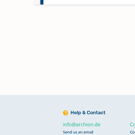
Otternhagen
Rodewald
Schneeren
Help & Contact
info@archion.de
Co
Send us an email
Co