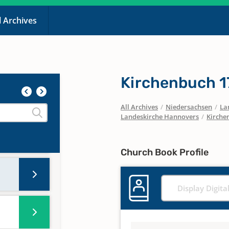
l Archives
Kirchenbuch 
All Archives
/
Niedersachsen
/
La
Landeskirche Hannovers
/
Kirche
Church Book Profile
Display Digita