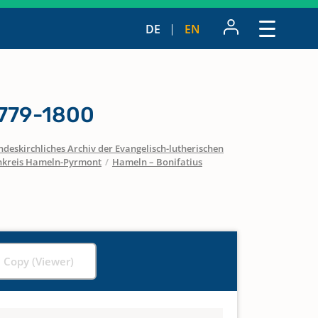
DE
EN
1779-1800
ndeskirchliches Archiv der Evangelisch-lutherischen
nkreis Hameln-Pyrmont
/
Hameln – Bonifatius
l Copy (Viewer)