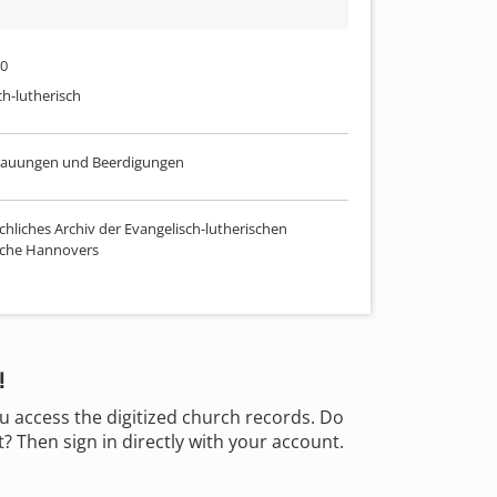
00
ch-lutherisch
Trauungen und Beerdigungen
chliches Archiv der Evangelisch-lutherischen
rche Hannovers
!
u access the digitized church records. Do
 Then sign in directly with your account.