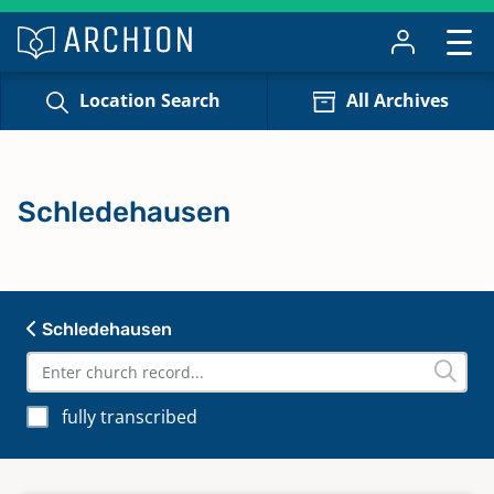
Location Search
All Archives
Schledehausen
Schledehausen
fully transcribed