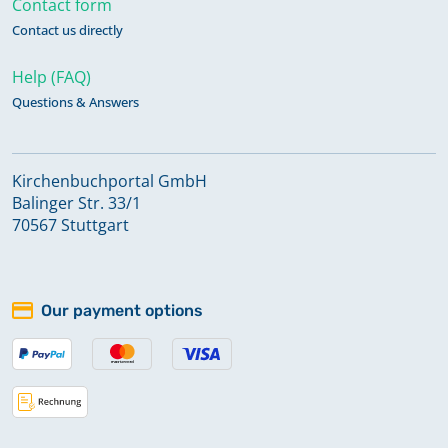
Contact form
1821
Contact us directly
Help (FAQ)
Zivilstandsregister 1808-1810
Questions & Answers
Zivilstandsregister 1811-1813
Kirchenbuchportal GmbH
Balinger Str. 33/1
70567 Stuttgart
Our payment options