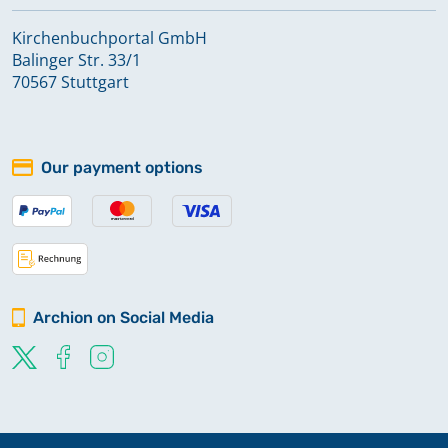
Kirchenbuchportal GmbH
Balinger Str. 33/1
Hollenstedt
70567 Stuttgart
Holtensen
Our payment options
Hoppensen
Hullersen
Archion on Social Media
Hunnesrück
No digitized material available
Iber