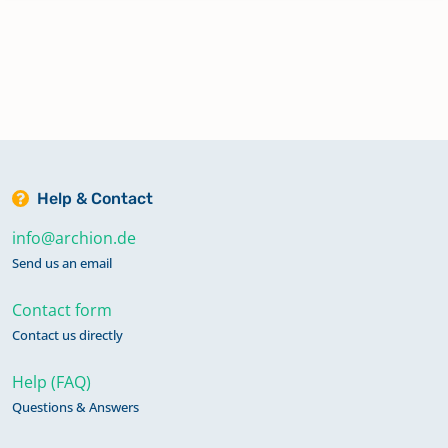
Einbeck - Jacobi
Einbeck - Marien
Ellensen
Help & Contact
info@archion.de
Hachenhausen
Send us an email
No digitized material available
Contact form
Contact us directly
Hilwartshausen - Hannoversche Seite
No digitized material available
Help (FAQ)
Questions & Answers
Hilwartshausen - Hildesheimer Seite