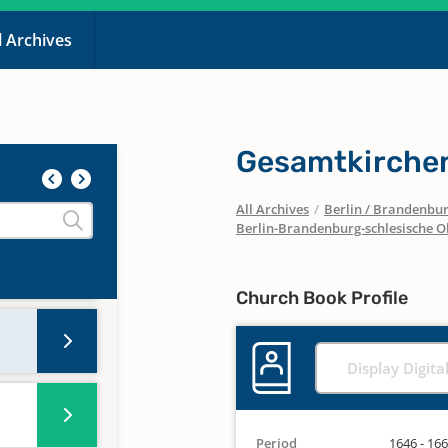
l Archives
Gesamtkirche
All Archives
/
Berlin / Brandenbu
Berlin-Brandenburg-schlesische O
Church Book Profile
Display Digita
Period
1646 - 16