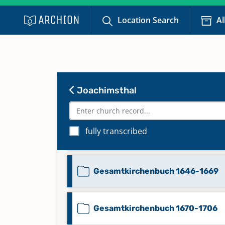
Location Search
Al
Joachimsthal
fully transcribed
Bestattungen 1890-1971
Gesamtkirchenbuch 1646-1669
Gesamtkirchenbuch 1670-1706