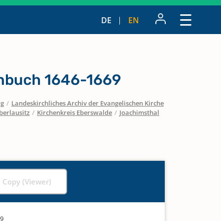
DE
EN
nbuch 1646-1669
rg
/
Landeskirchliches Archiv der Evangelischen Kirche
berlausitz
/
Kirchenkreis Eberswalde
/
Joachimsthal
l Copy (Viewer)
69