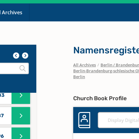
l Archives
7
1
Namensregiste
78
All Archives
/
Berlin / Brandenbu
Berlin-Brandenburg-schlesische O
80
Berlin
83
Church Book Profile
87
Display Digita
96