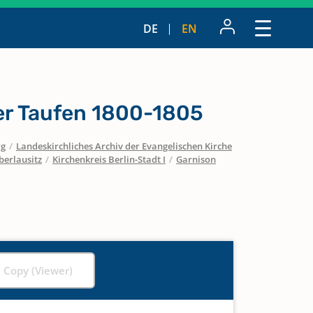
DE
EN
r Taufen 1800-1805
rg
/
Landeskirchliches Archiv der Evangelischen Kirche
berlausitz
/
Kirchenkreis Berlin-Stadt I
/
Garnison
l Copy (Viewer)