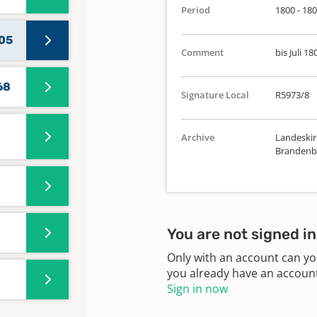
Period
1800 - 18
05
Comment
bis Juli 18
68
Signature Local
R5973/8
Archive
Landeskirc
Brandenbu
You are not signed in
Only with an account can yo
you already have an account?
Sign in now