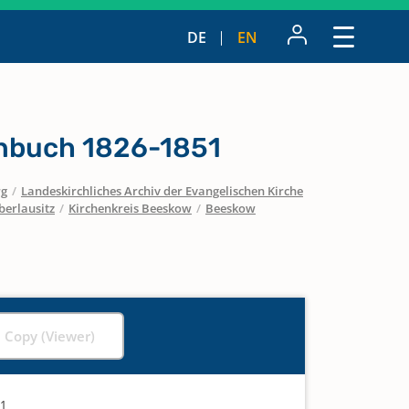
DE
EN
nbuch 1826-1851
rg
/
Landeskirchliches Archiv der Evangelischen Kirche
berlausitz
/
Kirchenkreis Beeskow
/
Beeskow
l Copy (Viewer)
51