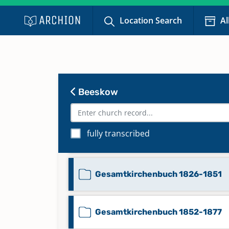
Location Search
Al
Bestattungen 1919-1968
Gesamtkirchenbuch 1594-1743
Beeskow
Gesamtkirchenbuch 1595-1802
fully transcribed
Gesamtkirchenbuch 1801-1838
Gesamtkirchenbuch 1826-1851
Gesamtkirchenbuch 1852-1877