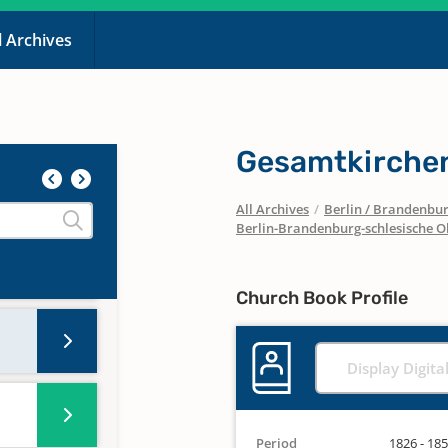
l Archives
Gesamtkirche
All Archives
/
Berlin / Brandenbu
Berlin-Brandenburg-schlesische O
Church Book Profile
Display Digita
Period
1826 - 18