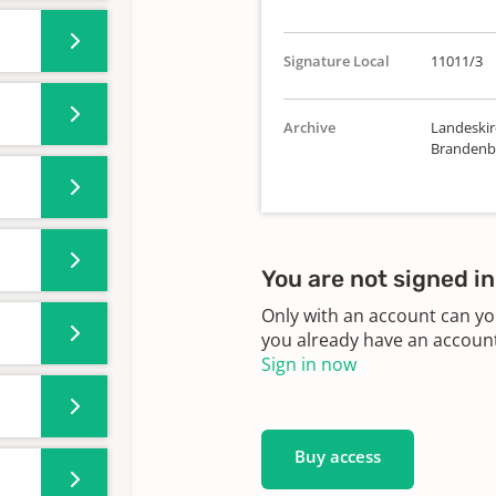
Signature Local
11011/3
Archive
Landeskirc
Brandenbu
You are not signed in
Only with an account can yo
you already have an account?
Sign in now
Buy access