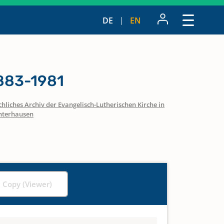
DE
EN
883-1981
hliches Archiv der Evangelisch-Lutherischen Kirche in
nterhausen
l Copy (Viewer)