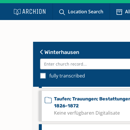
Location Search
Al
Taufen; Trauungen; Bestattunge
1792-1836
Taufen; Trauungen; Bestattunge
1808-1830
Winterhausen
Keine verfügbaren Digitalisate
Taufen; Trauungen; Bestattunge
fully transcribed
1826-1860
Taufen; Trauungen; Bestattunge
1826-1872
Keine verfügbaren Digitalisate