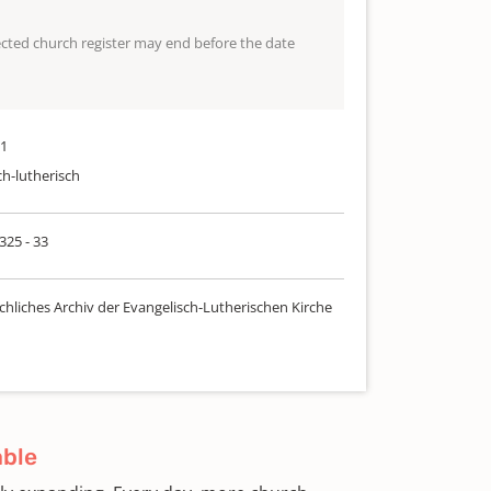
lected church register may end before the date
81
ch-lutherisch
 325 - 33
chliches Archiv der Evangelisch-Lutherischen Kirche
able