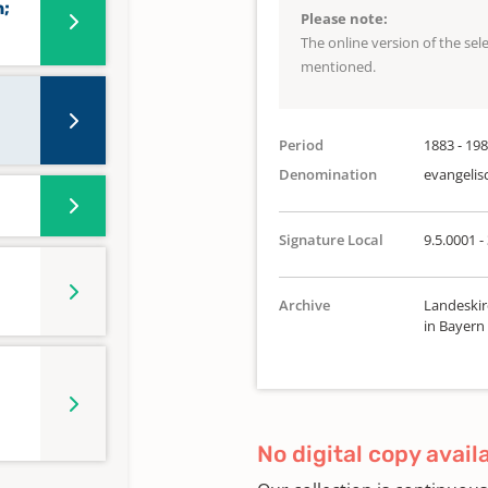
n;
Please note:
The online version of the se
mentioned.
Period
1883 - 19
Denomination
evangelis
Signature Local
9.5.0001 -
Archive
Landeskir
in Bayern
No digital copy avail