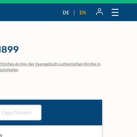
DE
EN
 1899
hliches Archiv der Evangelisch-Lutherischen Kirche in
Solnhofen
l Copy (Viewer)
99