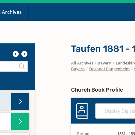
54;
l Archives
Taufen 1881 -
837 -
All Archives
/
Bayern
/
Landeskirc
Bayern
/
Dekanat Pappenheim
/
Church Book Profile
Display Digita
Period
1881 - 18