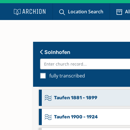
Trauungen 1822 - 1847, 1849 - 18
Location Search
Al
Bestattungen 1822 - 1847, 1849 -
1854
Keine verfügbaren Digitalisate
Taufen 1837 - 1855; Trauungen 1
Solnhofen
1855; Bestattungen 1837 - 1855
Keine verfügbaren Digitalisate
fully transcribed
Taufen 1845 - 1880
Taufen 1881 - 1899
Taufen 1900 - 1924