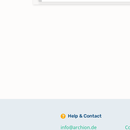
Verschmähungen 1875 - 1967;
Versagungen 1891 - 1971;
Kircheneintritte 1918 - 1960;
Kirchenaustritte 1918 - 1964;
Totgeburten 1883 - 1967
Keine verfügbaren Digitalisate
Verschmähungen 1963 - 1973;
Versagungen 1967 - 1973;
Kircheneintritte 1960 - 1990;
Kirchenaustritte 1970 - 2003;
Totgeburten 1962 - 1962
Keine verfügbaren Digitalisate
Help & Contact
info@archion.de
Co