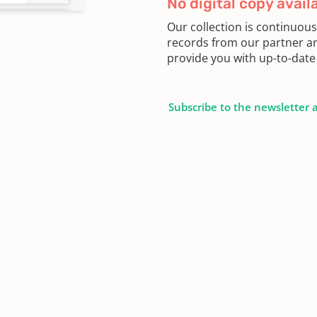
No digital copy avail
Our collection is continuou
records from our partner ar
provide you with up-to-date 
Subscribe to the newsletter 
ngen
02
01 -
15 -
15 -