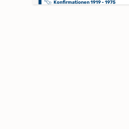
Konfirmationen 1919 - 1975
Konfirmationen 1976 - 2015
Keine verfügbaren Digitalisate
Taufen 1555 - 1595, 1598, 1602 - 
Trauungen 1556 - 1597, 1602 - 16
Taufen 1636 - 1649, 1651 - 1759;
Trauungen 1636 - 1759; Bestatt
1636 - 1759
Taufen 1636 - 1649; Trauungen 1
1649; Abendmahl 1636 - 1646, 166
1676