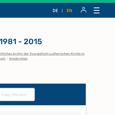
DE
EN
1981 - 2015
hliches Archiv der Evangelisch-Lutherischen Kirche in
isch
/
Emskirchen
l Copy (Viewer)