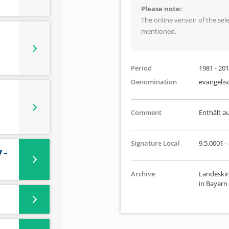
Please note:
The online version of the se
mentioned.
Period
1981 - 20
Denomination
evangelis
Comment
Enthält a
Signature Local
9.5.0001 -
 -
Archive
Landeskir
in Bayern