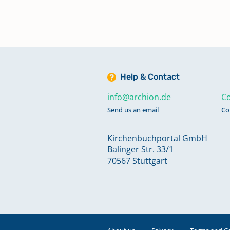
Taufen 1760 - 1792
Taufen 1793 - 1813; Bestattunge
1799 - 1799
Help & Contact
info@archion.de
Co
Taufen 1814 - 1836
Send us an email
Co
Taufen 1837 - 1845
Kirchenbuchportal GmbH
Balinger Str. 33/1
70567 Stuttgart
Taufen 1841 - 1849
Keine verfügbaren Digitalisate
Taufen 1846 - 1861