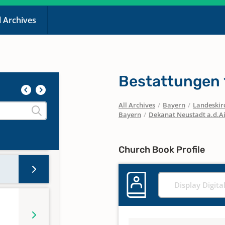
l Archives
Bestattungen 
All Archives
/
Bayern
/
Landeskirc
Bayern
/
Dekanat Neustadt a.d.A
Church Book Profile
Display Digita