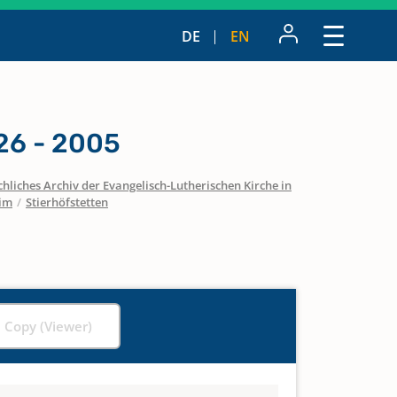
DE
EN
26 - 2005
hliches Archiv der Evangelisch-Lutherischen Kirche in
eim
/
Stierhöfstetten
l Copy (Viewer)