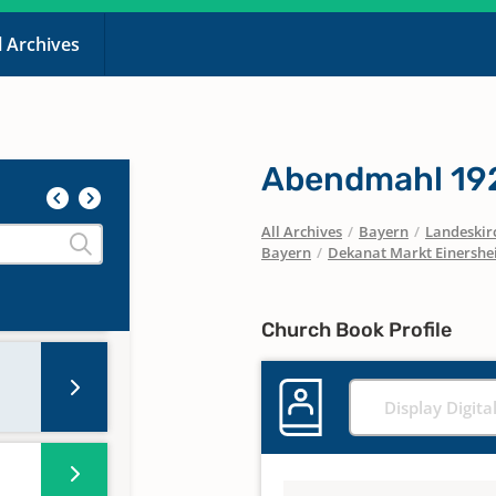
l Archives
Abendmahl 19
All Archives
/
Bayern
/
Landeskirc
Bayern
/
Dekanat Markt Einersh
Church Book Profile
Display Digita