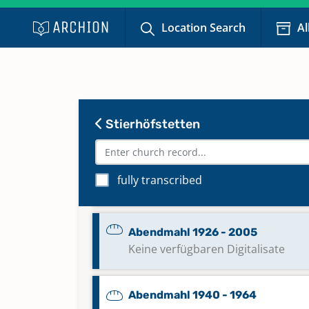
Abendmahl 1818 - 1836
Location Search
Al
Abendmahl 1837 - 1886
Abendmahl 1859 - 1880
Stierhöfstetten
Abendmahl 1881 - 1939
fully transcribed
Abendmahl 1887 - 1925
Abendmahl 1926 - 2005
Keine verfügbaren Digitalisate
Abendmahl 1940 - 1964