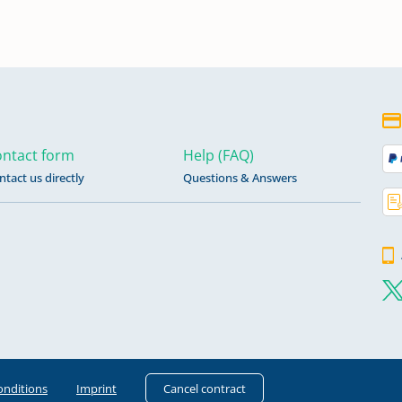
ntact form
Help (FAQ)
ntact us directly
Questions & Answers
onditions
Imprint
Cancel contract
643 -