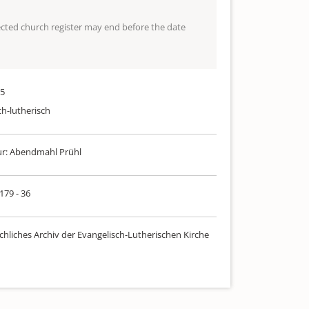
lected church register may end before the date
05
ch-lutherisch
ur: Abendmahl Prühl
 179 - 36
chliches Archiv der Evangelisch-Lutherischen Kirche