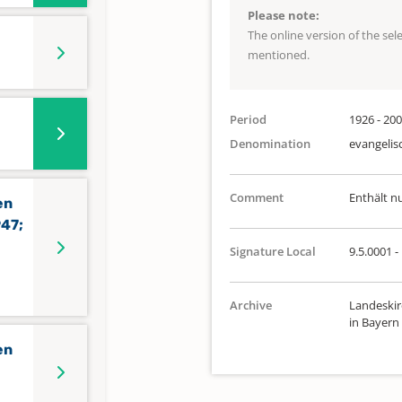
Please note:
The online version of the se
mentioned.
Period
1926 - 20
Denomination
evangelis
Comment
Enthält n
en
947;
-
Signature Local
9.5.0001 -
Archive
Landeskir
in Bayern
en