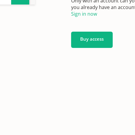
Only with an account can yo
you already have an account?
Sign in now
n
Buy access
n
n
n