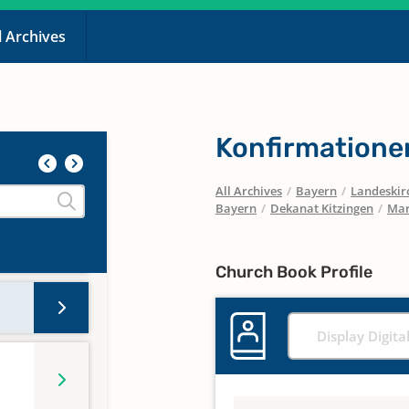
l Archives
te
Konfirmatione
te
All Archives
/
Bayern
/
Landeskirc
Bayern
/
Dekanat Kitzingen
/
Mar
Church Book Profile
Display Digita