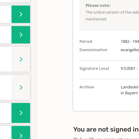
Please note:
The online version of the se
mentioned.
Period
1882 - 19
Denomination
evangelis
Signature Local
9.5.0001 -
Archive
Landeskir
in Bayern
You are not signed in