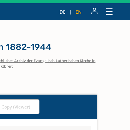
DE
EN
n 1882-1944
hliches Archiv der Evangelisch-Lutherischen Kirche in
ktbreit
l Copy (Viewer)