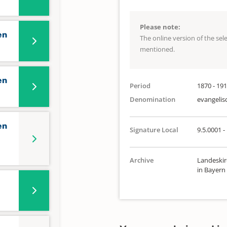
Please note:
en
The online version of the se
mentioned.
en
Period
1870 - 19
Denomination
evangelis
en
Signature Local
9.5.0001 -
Archive
Landeskir
in Bayern