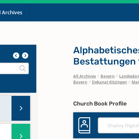
l Archives
Alphabetische
Bestattungen 
All Archives
/
Bayern
/
Landeskirc
Bayern
/
Dekanat Kitzingen
/
Mar
Church Book Profile
Display Digita