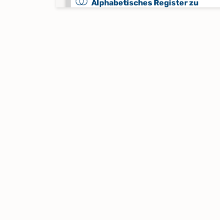
Alphabetisches Register zu
Trauungen 1941-1978
Keine verfügbaren Digitalisate
Bestattungen 1823-1869
Bestattungen 1870-1913
Bestattungen 1914-1987
Bestattungen 1988-2017
Kirchenaustritte 2004-2017
Keine verfügbaren Digitalisate