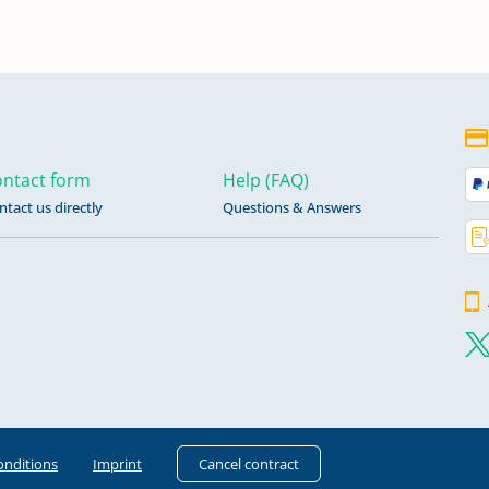
te
te
ntact form
Help (FAQ)
ntact us directly
Questions & Answers
onditions
Imprint
Cancel contract