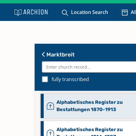
Location Search
Al
Abendmahl 1961-1997
Keine verfügbaren Digitalisate
Abendmahl 1998-2015
Marktbreit
Keine verfügbaren Digitalisate
Alphabetisches Register zu
fully transcribed
Bestattungen 1823-1869
Alphabetisches Register zu
Bestattungen 1870-1913
Alphabetisches Register zu