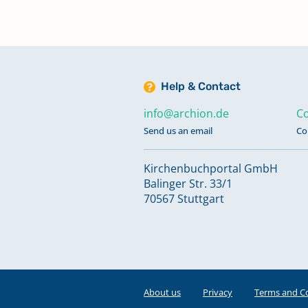
Kircheneintritte; Kirchenaustrit
1919-1942
Keine verfügbaren Digitalisate
Help & Contact
Kircheneintritte; Kirchenaustrit
info@archion.de
Co
1987-2017
Keine verfügbaren Digitalisate
Send us an email
Co
Kirchenbuchportal GmbH
Konfirmationen 1831-1881
Balinger Str. 33/1
70567 Stuttgart
Konfirmationen 1882-1944
Konfirmationen 1945-2017
Keine verfügbaren Digitalisate
About us
Privacy
Terms and C