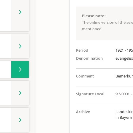
Please note:
The online version of the se
mentioned.
Period
1921 - 19
Denomination
evangelis
Comment
Bemerkung
Signature Local
9.5.0001 -
Archive
Landeskir
in Bayern