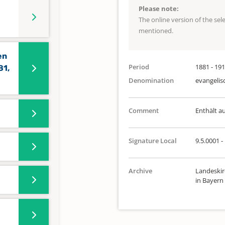
Please note:
The online version of the se
mentioned.
en
Period
1881 - 19
81,
Denomination
evangelis
Comment
Enthält 
Signature Local
9.5.0001 -
Archive
Landeskir
in Bayern