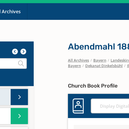
l Archives
Abendmahl 188
All Archives
/
Bayern
/
Landeskirc
Bayern
/
Dekanat Dinkelsbühl
/
I
Church Book Profile
Display Digita