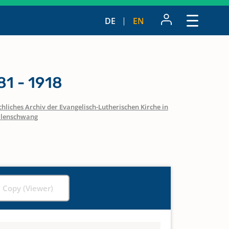
DE
EN
1 - 1918
hliches Archiv der Evangelisch-Lutherischen Kirche in
llenschwang
l Copy (Viewer)