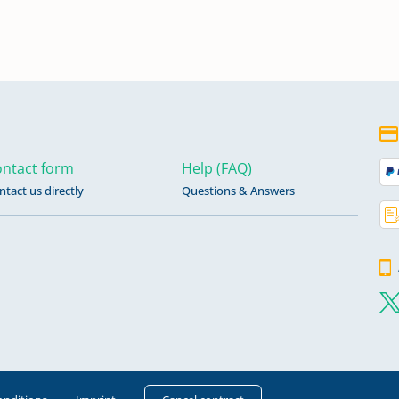
1653
56 -
99 -
9;
ntact form
Help (FAQ)
ntact us directly
Questions & Answers
35
49 -
5;