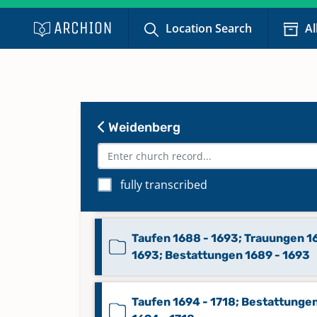
Location Search
Al
Taufen 1561 - 1575, 1577 - 1585, 1
1592; Trauungen 1561 - 1574
Taufen 1607 - 1629
Weidenberg
Taufen 1629 - 1674
fully transcribed
Taufen 1675 - 1693
Taufen 1688 - 1693; Trauungen 1
1693; Bestattungen 1689 - 1693
Taufen 1694 - 1718; Bestattunge