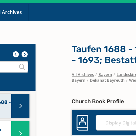
l Archives
589 -
Taufen 1688 -
- 1693; Besta
All Archives
/
Bayern
/
Landeskirc
Bayern
/
Dekanat Bayreuth
/
Wei
Church Book Profile
688 -
Display Digita
n