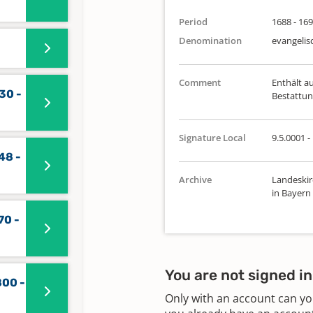
Period
1688 - 16
Denomination
evangelis
Comment
Enthält a
30 -
Bestattun
Signature Local
9.5.0001 -
48 -
Archive
Landeskir
in Bayern
70 -
You are not signed in
800 -
Only with an account can yo