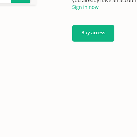
you already have an account?
Sign in now
19 -
Buy access
46
ngen