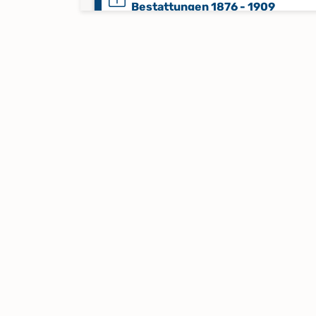
Bestattungen 1876 - 1909
Alphabetisches Register zu
Bestattungen 1910 - 1944
Alphabetisches Register zu Tauf
1555 - 1594
Alphabetisches Register zu Tauf
1691 - 1741; Bestattungen 1811 -
Alphabetisches Register zu Tauf
1742 - 1809
Alphabetisches Register zu Tauf