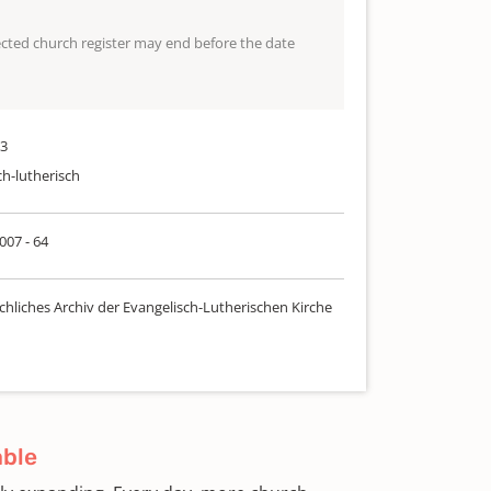
lected church register may end before the date
13
ch-lutherisch
 007 - 64
chliches Archiv der Evangelisch-Lutherischen Kirche
able