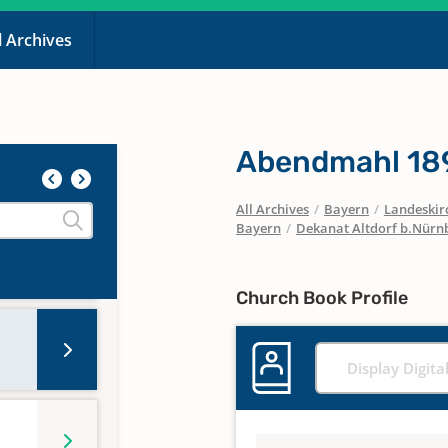
l Archives
Abendmahl 189
All Archives
/
Bayern
/
Landeskirc
Bayern
/
Dekanat Altdorf b.Nürn
Church Book Profile
Display Digita