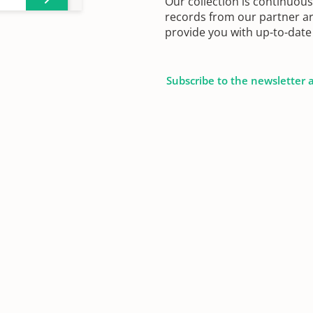
Our collection is continuou
records from our partner ar
provide you with up-to-date 
Subscribe to the newsletter 
en
en
 1868
en
en