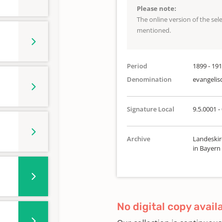
Please note:
The online version of the se
mentioned.
Period
1899 - 19
Denomination
evangelis
Signature Local
9.5.0001 -
Archive
Landeskir
in Bayern
No digital copy avail