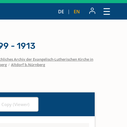
DE
EN
9 - 1913
hliches Archiv der Evangelisch-Lutherischen Kirche in
berg
/
Altdorf b.Nürnberg
l Copy (Viewer)