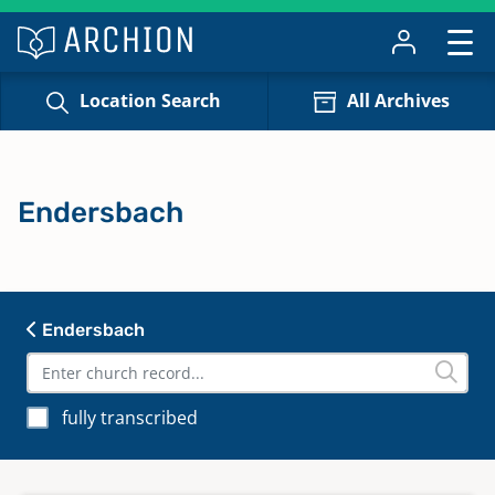
Location Search
All Archives
Endersbach
Endersbach
fully transcribed