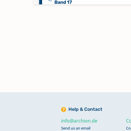
Band 17
Konfirmandenregister 1856-198
Band 18
Mischbuch 1658-1696 Band 1
Mischbuch 1696-1734 Band 2
Mischbuch 1778-1807 Band 4
Help & Contact
Taufregister 1734-1777 Band 3
info@archion.de
Co
Send us an email
Co