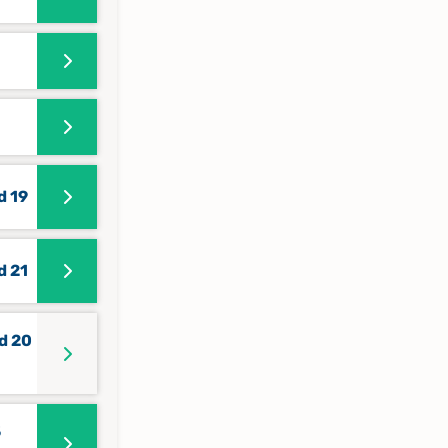
d 19
d 21
d 20
5