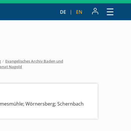
DE
EN
g
/
Evangelisches Archiv Baden und
anat Nagold
llmesmühle; Wörnersberg; Schernbach