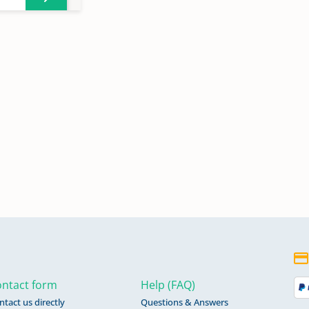
4
ntact form
Help (FAQ)
ntact us directly
Questions & Answers