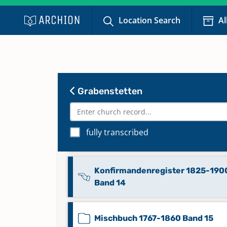
Location Search
Al
Eheregister 1808-1845 Band 8
Eheregister 1846-1922 Band 9
Grabenstetten
Familienregister 1808-1842 Ban
fully transcribed
Familienregister 1843-1896 Ban
Konfirmandenregister 1825-190
Band 14
Mischbuch 1767-1860 Band 15