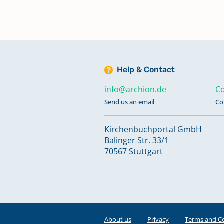
Help & Contact
info@archion.de
Co
Send us an email
Co
Kirchenbuchportal GmbH
Balinger Str. 33/1
70567 Stuttgart
About us
Privacy
Terms and C