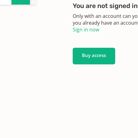
You are not signed in
0
Only with an account can yo
you already have an account?
1
Sign in now
2
Buy access
3