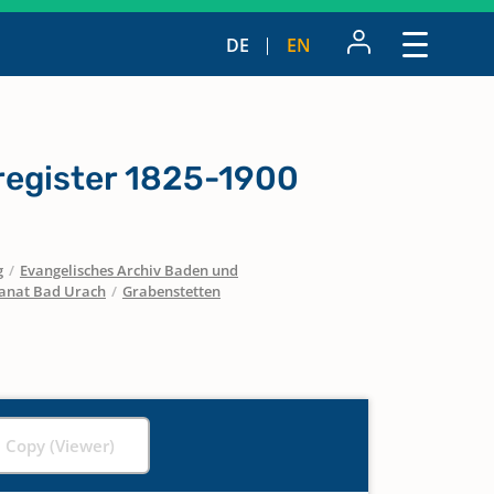
DE
EN
egister 1825-1900
g
/
Evangelisches Archiv Baden und
anat Bad Urach
/
Grabenstetten
l Copy (Viewer)