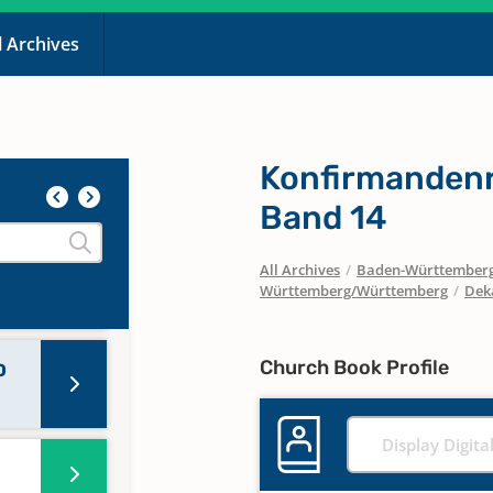
l Archives
Konfirmandenr
Band 14
d 16
All Archives
/
Baden-Württember
Württemberg/Württemberg
/
Dek
d 17
Church Book Profile
0
Display Digita