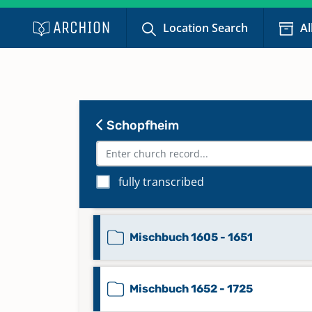
Register
Keine verfügbaren Digitalisate
Location Search
Al
Familienbuch Nov. 1889 - Okt. 1
mit Register
Keine verfügbaren Digitalisate
Schopfheim
Familienbuch Okt. 1898 - 1909 mi
Register
fully transcribed
Keine verfügbaren Digitalisate
Mischbuch 1605 - 1651
Mischbuch 1652 - 1725