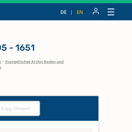
DE
EN
5 - 1651
g
/
Evangelisches Archiv Baden und
m
l Copy (Viewer)