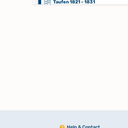
Taufen 1821 - 1831
Taufen 1837 - 1858
Taufen 1859 - Jan. 1870
Taufen 1893 - 1906
Keine verfügbaren Digitalisate
Taufen 1907 - 1933
Keine verfügbaren Digitalisate
Taufen 1934 - 1944
Keine verfügbaren Digitalisate
Help & Contact