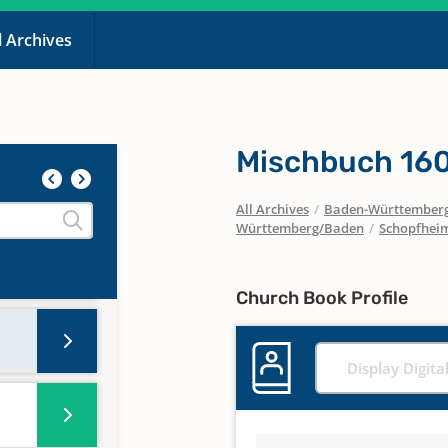
l Archives
898
Mischbuch 160
All Archives
/
Baden-Württember
t
Württemberg/Baden
/
Schopfhei
Church Book Profile
Display Digita