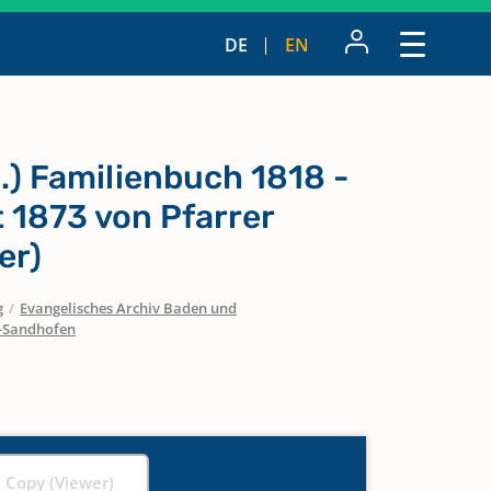
DE
EN
h.) Familienbuch 1818 -
 1873 von Pfarrer
er)
g
/
Evangelisches Archiv Baden und
Sandhofen
l Copy (Viewer)