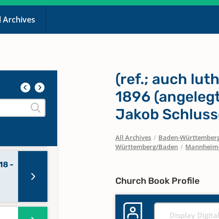
l Archives
(ref.; auch lut
1896 (angelegt
Jakob Schluss
 -
All Archives
/
Baden-Württember
Württemberg/Baden
/
Mannheim-
18 -
Church Book Profile
Display Digita