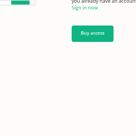
you already have an account?
Sign in now
Mai
Buy access
4