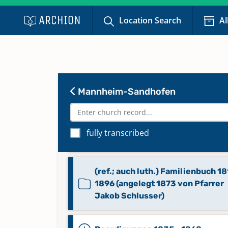
Location Search
Al
Mannheim-Sandhofen
(ref.; ab 1755 auch luth.)
Familienbuch (alphabetisch) 1577
fully transcribed
1850
(ref.; auch luth.) Familienbuch 18
1896 (angelegt 1873 von Pfarrer
Jakob Schlusser)