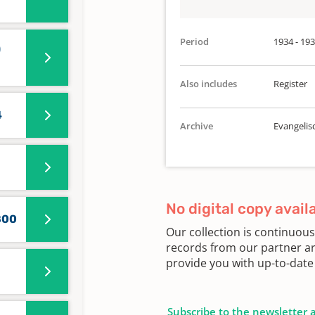
Period
1934 - 19
)
Also includes
Register
4
Archive
Evangelis
No digital copy avail
800
Our collection is continuou
records from our partner ar
provide you with up-to-date 
Subscribe to the newsletter 