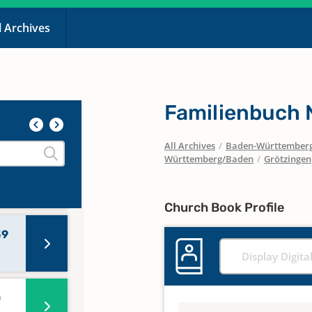
l Archives
 -
Familienbuch N
All Archives
/
Baden-Württember
Württemberg/Baden
/
Grötzingen
Church Book Profile
39
Display Digita
)