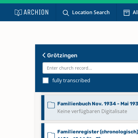
Beerdigungen 1898 - 1960
Location Search
Al
Familienbuch (alphabetisch) 1818
1867 [gebundene Blätter]
Familienbuch 1818 - 1901
Grötzingen
Familienbuch 1901 - Sept. 1934
fully transcribed
Keine verfügbaren Digitalisate
Familienbuch Nov. 1934 - Mai 19
Keine verfügbaren Digitalisate
Familienregister (chronologisch