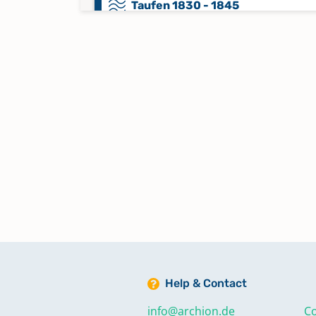
Taufen 1830 - 1845
Taufen 1846 - 1861
Taufen 1862 - 1885
Taufen 1886 - Okt. 1912
Keine verfügbaren Digitalisate
Taufen Okt. 1912 - Mai 1962
Keine verfügbaren Digitalisate
Taufen, Beerdigungen 1800,1801
Help & Contact
1829,1815
info@archion.de
Co