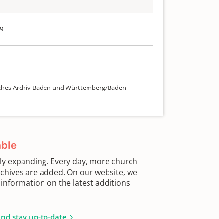
39
ches Archiv Baden und Württemberg/Baden
able
sly expanding. Every day, more church
chives are added. On our website, we
information on the latest additions.
and stay up-to-date