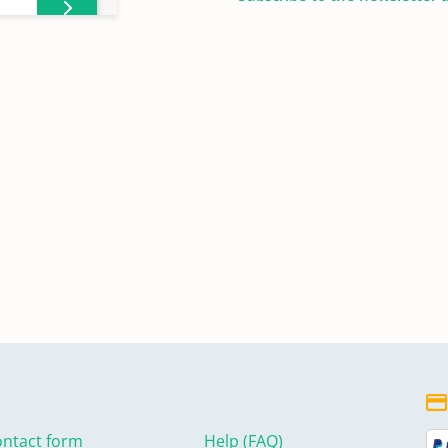
 -
ntact form
Help (FAQ)