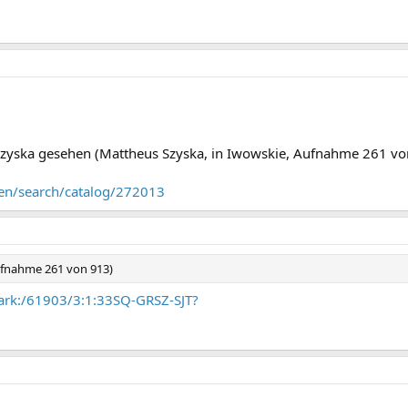
 Szyska gesehen (Mattheus Szyska, in Iwowskie, Aufnahme 261 vo
/en/search/catalog/272013
ufnahme 261 von 913)
/ark:/61903/3:1:33SQ-GRSZ-SJT?