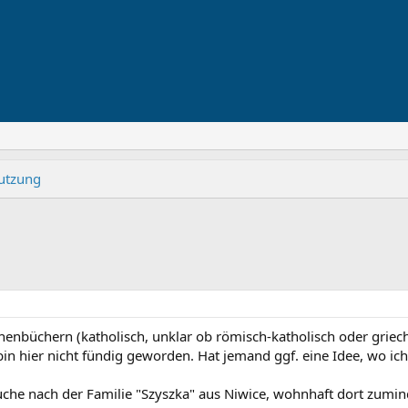
nutzung
chenbüchern (katholisch, unklar ob römisch-katholisch oder griec
 bin hier nicht fündig geworden. Hat jemand ggf. eine Idee, wo ic
Suche nach der Familie "Szyszka" aus Niwice, wohnhaft dort zumi