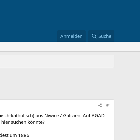
Anmelden
Suche
#1
hisch-katholisch) aus Niwice / Galizien. Auf AGAD
h hier suchen könnte?
ndest um 1886.