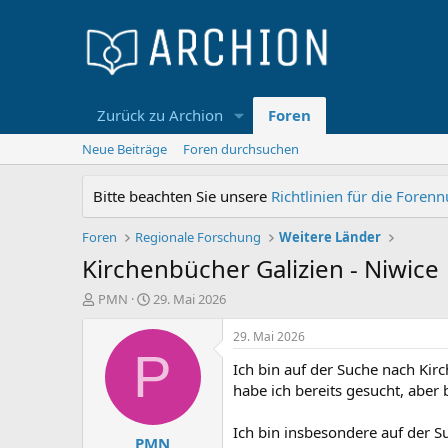
Zurück zu Archion
Foren
Neue Beiträge
Foren durchsuchen
Bitte beachten Sie unsere
Richtlinien für die Foren
Foren
Regionale Forschung
Weitere Länder
Kirchenbücher Galizien - Niwice
E
E
PMN
29. Mai 2026
r
r
s
s
29. Mai 2026
t
t
P
Ich bin auf der Suche nach Kir
e
e
l
l
habe ich bereits gesucht, aber
l
l
e
t
Ich bin insbesondere auf der 
PMN
r
a