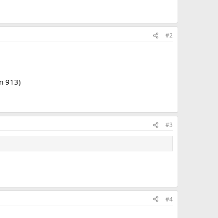
#2
n 913)
#3
#4