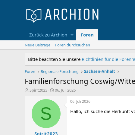
Zurück zu Archion
Foren
Neue Beiträge
Foren durchsuchen
Bitte beachten Sie unsere
Richtlinien für die Foren
Foren
Regionale Forschung
Sachsen-Anhalt
Familienforschung Coswig/Witt
E
E
Spirit2023
06. Juli 2026
r
r
s
s
06. Juli 2026
t
t
S
Hallo, ich suche die Herkunft 
e
e
l
l
l
l
e
t
Spirit2023
r
a