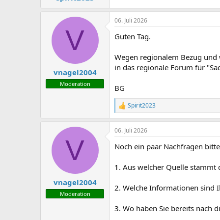
m
06. Juli 2026
V
Guten Tag.
Wegen regionalem Bezug und w
in das regionale Forum für "Sa
vnagel2004
Moderation
BG
Spirit2023
R
e
a
06. Juli 2026
k
V
t
Noch ein paar Nachfragen bitte
i
o
n
1. Aus welcher Quelle stammt 
e
n
vnagel2004
2. Welche Informationen sind 
:
Moderation
3. Wo haben Sie bereits nach d